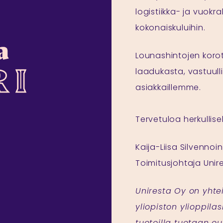
logistiikka- ja vuok
kokonaiskuluihin.
Lounashintojen korot
laadukasta, vastuull
asiakkaillemme.
Tervetuloa herkullise
Kaija-Liisa Silvennoi
Toimitusjohtaja Unir
Uniresta Oy on yhte
yliopiston ylioppilas
tuotoilla tuetaan ou