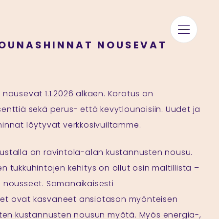
LOUNASHINNAT NOUSEVAT
 nousevat 1.1.2026 alkaen. Korotus on
enttiä sekä perus- että kevytlounaisiin. Uudet ja
innat löytyvät verkkosivuiltamme.
ustalla on ravintola-alan kustannusten nousu.
 tukkuhintojen kehitys on ollut osin maltillista –
n nousseet. Samanaikaisesti
et ovat kasvaneet ansiotason myönteisen
isten kustannusten nousun myötä. Myös energia-,