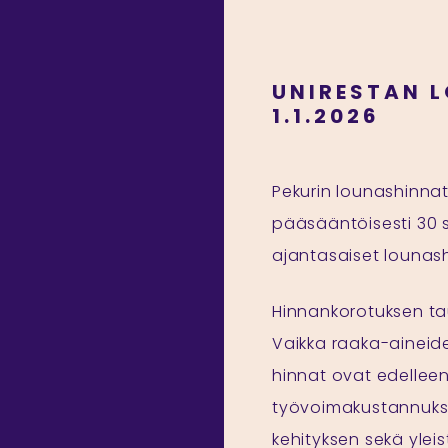
UNIRESTAN 
1.1.2026
Pekurin lounashinnat
pääsääntöisesti 30 s
ajantasaiset lounash
Hinnankorotuksen ta
Vaikka raaka-aineiden
hinnat ovat edellee
työvoimakustannuks
kehityksen sekä yle