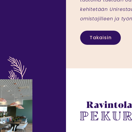
kehitetään Uniresta
omistajilleen ja työn
Takaisin