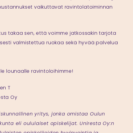
rakustannukset vaikuttavat ravintolatoiminnan
us takaa sen, että voimme jatkossakin tarjota
isesti valmistettua ruokaa sekä hyvää palvelua
lle lounaalle ravintoloihimme!
nen T
esta Oy
iskunnallinen yritys, jonka omistaa Oulun
kunta eli oululaiset opiskelijat. Uniresta Oy:n
lulaisten opiskelijoiden hyvinvointia ja