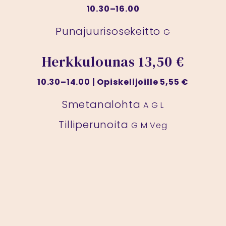
10.30–16.00
Punajuurisosekeitto
G
Herkkulounas
13,50 €
10.30–14.00 | Opiskelijoille 5,55 €
Smetanalohta
A G L
Tilliperunoita
G M Veg